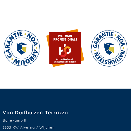
Van Duifhuizen Terrazzo
Bullekamp 8
6603 KW Alverna / Wijchen