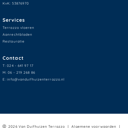
KvK: 53876970
Services
Terrazzo vloeren
Aanrechtbladen
Restauratie
Contact
T:
024 - 641 97 17
M:
06 - 219 268 86
E:
info@vanduifhuizenterrazzo.nl
2026 Van Duifhuizen Terrazzo
|
Algemene voorwaarden
|